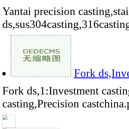
Yantai precision casting,stai
ds,sus304casting,316casting
Fork ds,Inv
Fork ds,1:Investment castin
casting,Precision castchina.p