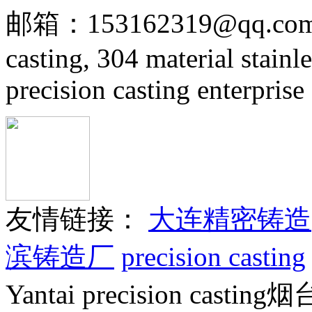
邮箱：153162319@qq.com Prec
casting, 304 material stainle
precision casting enterprise
友情链接：
大连精密铸造
滨铸造厂
precision casting
Yantai precision castin